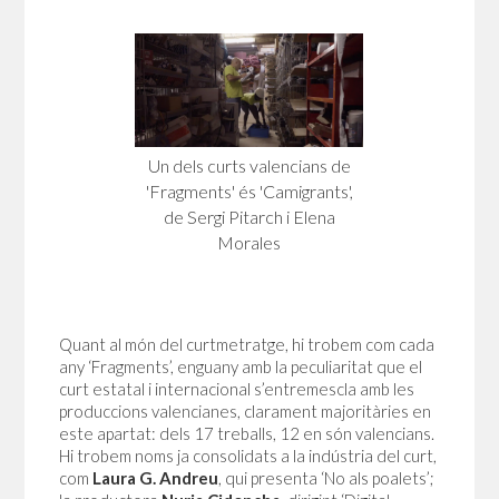
Un dels curts valencians de
'Fragments' és 'Camigrants',
de Sergi Pitarch i Elena
Morales
Quant al món del curtmetratge, hi trobem com cada
any ‘Fragments’, enguany amb la peculiaritat que el
curt estatal i internacional s’entremescla amb les
produccions valencianes, clarament majoritàries en
este apartat: dels 17 treballs, 12 en són valencians.
Hi trobem noms ja consolidats a la indústria del curt,
com
Laura G. Andreu
, qui presenta ‘No als poalets’;