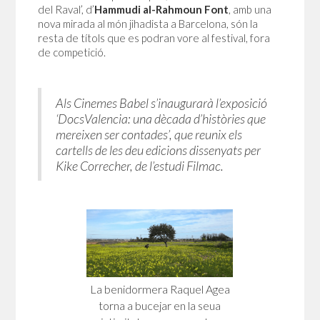
del Raval’, d’
Hammudi al-Rahmoun Font
, amb una
nova mirada al món jihadista a Barcelona, són la
resta de títols que es podran vore al festival, fora
de competició.
Als Cinemes Babel s’inaugurarà l’exposició
‘DocsValencia: una dècada d’històries que
mereixen ser contades’, que reunix els
cartells de les deu edicions dissenyats per
Kike Correcher, de l’estudi Filmac.
La benidormera Raquel Agea
torna a bucejar en la seua