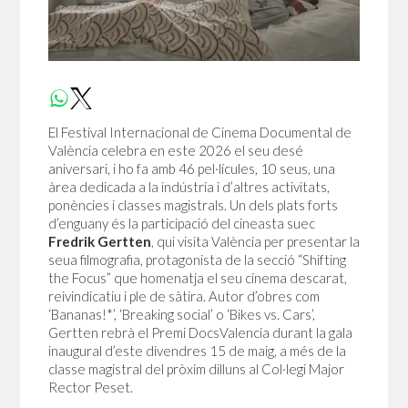
El Festival Internacional de Cinema Documental de
València celebra en este 2026 el seu desé
aniversari, i ho fa amb 46 pel·lícules, 10 seus, una
àrea dedicada a la indústria i d’altres activitats,
ponències i classes magistrals. Un dels plats forts
d’enguany és la participació del cineasta suec
Fredrik Gertten
, qui visita València per presentar la
seua filmografia, protagonista de la secció “Shifting
the Focus” que homenatja el seu cinema descarat,
reivindicatiu i ple de sàtira. Autor d’obres com
‘Bananas!*’, ‘Breaking social’ o ‘Bikes vs. Cars’,
Gertten rebrà el Premi DocsValencia durant la gala
inaugural d’este divendres 15 de maig, a més de la
classe magistral del pròxim dilluns al Col·legi Major
Rector Peset.