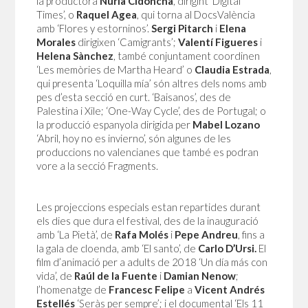
la productora
Nuria Cidoncha
, dirigint ‘Digital
Times’, o
Raquel Agea
, qui torna al DocsValència
amb ‘Flores y estorninos’.
Sergi Pitarch
i
Elena
Morales
dirigixen ‘Camigrants’;
Valentí Figueres
i
Helena Sànchez
, també conjuntament coordinen
‘Les memòries de Martha Heard’ o
Claudia Estrada
,
qui presenta ‘Loquilla mía’ són altres dels noms amb
pes d’esta secció en curt. ‘Baisanos’, des de
Palestina i Xile; ‘One-Way Cycle’, des de Portugal; o
la producció espanyola dirigida per
Mabel Lozano
‘Abril, hoy no es invierno’, són algunes de les
produccions no valencianes que també es podran
vore a la secció Fragments.
Les projeccions especials estan repartides durant
els dies que dura el festival, des de la inauguració
amb ‘La Pietà’, de
Rafa Molés
i
Pepe Andreu
, fins a
la gala de cloenda, amb ‘El santo’, de
Carlo D’Ursi.
El
film d’animació per a adults de 2018 ‘Un día más con
vida’, de
Raúl de la Fuente
i
Damian Nenow
;
l’homenatge de
Francesc Felipe
a
Vicent Andrés
Estellés
‘Seràs per sempre’; i el documental ‘Els 11