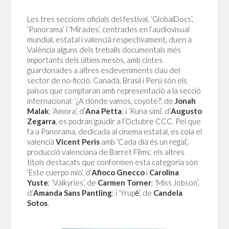
Les tres seccions oficials del festival, ‘GlobalDocs’,
‘Panorama’ i ‘Mirades’, centrades en l’audiovisual
mundial, estatal i valencià respectivament, duen a
València alguns dels treballs documentals més
importants dels últims mesos, amb cintes
guardonades a altres esdeveniments clau del
sector de no-ficció. Canadà, Brasil i Perú són els
països que comptaran amb representació a la secció
internacional: ‘¿A dónde vamos, coyote?’, de
Jonah
Malak
; ‘Amora’, d’
Ana Petta
; i ‘Runa simi’, d’
Augusto
Zegarra
, es podran gaudir a l’Octubre CCC. Pel que
fa a Panorama, dedicada al cinema estatal, es cola el
valencià
Vicent Peris
amb ‘Cada dia és un regal’,
producció valenciana de Barret Films; els altres
títols destacats que conformen esta categoria són
‘Este cuerpo mío’, d’
Afioco Gnecco
i
Carolina
Yuste
; ‘Valkyries’, de
Carmen Torner
; ‘Miss Jobson’,
d’
Amanda Sans Pantling
; i ‘Yrupē’, de
Candela
Sotos
.