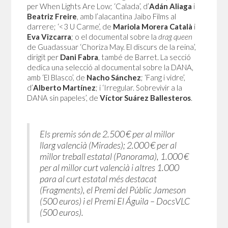
per When Lights Are Low; ‘Calada’, d’
Adán Aliaga
i
Beatriz Freire
, amb l’alacantina Jaibo Films al
darrere; ‘<3 U Carme’, de
Mariola Morera Català
i
Eva Vizcarra
; o el documental sobre la
drag queen
de Guadassuar ‘Choriza May. El discurs de la reina’,
dirigit per
Dani Fabra
, també de Barret. La secció
dedica una selecció al documental sobre la DANA,
amb ‘El Blasco’, de
Nacho Sánchez
; ‘Fang i vidre’,
d’
Alberto Martínez
; i ‘Irregular. Sobrevivir a la
DANA sin papeles’, de
Víctor Suárez Ballesteros
.
Els premis són de 2.500 € per al millor
llarg valencià (Mirades); 2.000 € per al
millor treball estatal (Panorama), 1.000 €
per al millor curt valencià i altres 1.000
para al curt estatal més destacat
(Fragments), el Premi del Públic Jameson
(500 euros) i el Premi El Águila – DocsVLC
(500 euros).