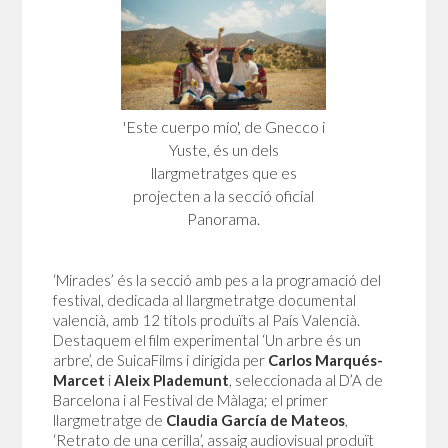
'Este cuerpo mío', de Gnecco i
Yuste, és un dels
llargmetratges que es
projecten a la secció oficial
Panorama.
‘Mirades’ és la secció amb pes a la programació del
festival, dedicada al llargmetratge documental
valencià, amb 12 títols produïts al País Valencià.
Destaquem el film experimental ‘Un arbre és un
arbre’, de SuicaFilms i dirigida per
Carlos Marqués-
Marcet
i
Aleix Plademunt
, seleccionada al D’A de
Barcelona i al Festival de Màlaga; el primer
llargmetratge de
Claudia García de Mateos
,
‘Retrato de una cerilla’, assaig audiovisual produït