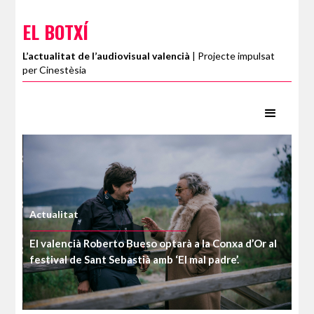
EL BOTXÍ
L’actualitat de l’audiovisual valencià
| Projecte impulsat
per Cinestèsia
Actualitat
Act
l
es
El valencià Roberto Bueso optarà a la Conxa d’Or al
Ja 
festival de Sant Sebastià amb ‘El mal padre’.
20