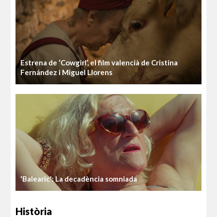
Estrena de ‘Cowgirl’, el film valencià de Cristina
Fernández i Miguel Llorens
'Balearic': La decadència somniada
Història