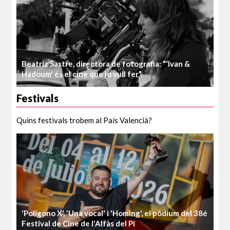
Beatriz Sastre, directora de fotografia: “‘Ivan &
Hadoum' és el cine que jo vull fer”.
Festivals
Quins festivals trobem al País Valencià?
'Polígono X', 'Una vocal' i 'Homing', el pòdium del 38é
Festival de Cine de l'Alfàs del Pi