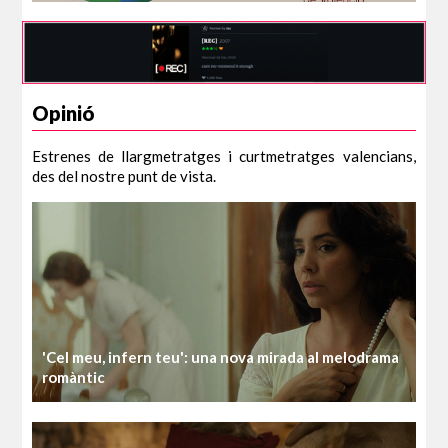
Opinió
Estrenes de llargmetratges i curtmetratges valencians,
des del nostre punt de vista.
'Cel meu, infern teu': una nova mirada al melodrama
romàntic