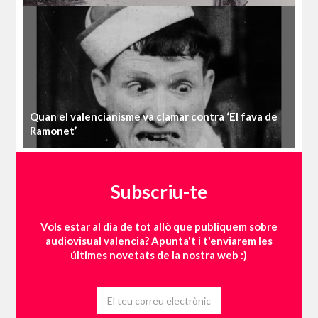
Quan el valencianisme va clamar contra ‘El fava de
Ramonet’
Subscriu-te
Vols estar al dia de tot allò que publiquem sobre
audiovisual valencia? Apunta't i t'enviarem les
últimes novetats de la nostra web :)