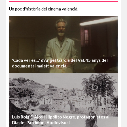
Un poc d'història del cinema valencià.
'Cada ver es…' d’Ángel García del Val. 45 anys del
documental maleït valencià
Luis Roig D’Alós i Hipólito Negre, protagonistes al
Dia del Patrimoni Audiovisual