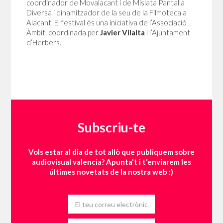
coordinador de Movalacant i de Mislata Pantalla
Diversa i dinamitzador de la seu de la Filmoteca a
Alacant. El festival és una iniciativa de l’Associació
Àmbit, coordinada per
Javier Vilalta
i l’Ajuntament
d’Herbers.
Subscriu-te
Vols estar al dia de tot allò que publiquem sobre
audiovisual valencia? Apunta't i t'enviarem les
últimes novetats de la nostra web :)