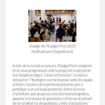
Imatge de l'Espígol Fest 2023
facilitada per l'organització
A més de la secció a concurs, l’Espígol Fest comptarà
en la seua programació amb la projecció especial de
tres llargmetratges: ‘L’àvia i el foraster’, ‘La dansa
del pastor’ i ‘Bodegón con fantasmas’, amb els equips
artístics i tècnics de la pel·lícula presents per a
participar a un col·loqui posterior. Entre la resta
d’activitats que proposa esta cita cinematogràfica,
apuntar la trobada de guionistes i el fòrum al voltant
de la ruralitat i la despoblació, a més d’actuacions