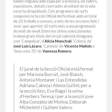
també enguany amb espai per a la música, els tallers,
exposicions, debats i xerrades al voltant de la vida
rural i la despoblació. Cinc programes de curts
componen la Secció Oficial del festival, amb un total
de 22 treballs a concurs, a més de les seccions Xeic i
Jove, que aporten 10 curts més a una programació
de molt de nivell. Entre les cintes seleccionades
trobem grans títols del circuit valencià d’enguany
com ‘Campolivar’, d’
Alicia Moncholí
, ‘Cólera’, de
José Luis Lázaro
, ‘Carmela’ de
Vicente Mallols
o
‘Sexo a los 70’ de
Vanessa Romero
.
El jurat de la Secció Oficial està format
per Mariona Borrull, José Blanch,
Antonia Montaner i Las Entendidas
Adriana Cabeza i Alexia Guillot; per a
la secció Xeic, Eva Raga i la veïna
d’Herbers Teresa; i per a la secció jove
Alba González de Molina, Déborah
Micheletti i Guillem Valero.