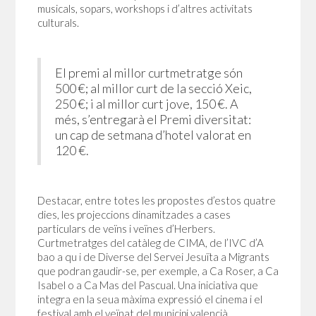
musicals, sopars, workshops i d’altres activitats
culturals.
El premi al millor curtmetratge són
500 €; al millor curt de la secció Xeic,
250 €; i al millor curt jove, 150 €. A
més, s’entregarà el Premi diversitat:
un cap de setmana d’hotel valorat en
120 €.
Destacar, entre totes les propostes d’estos quatre
dies, les projeccions dinamitzades a cases
particulars de veïns i veïnes d’Herbers.
Curtmetratges del catàleg de CIMA, de l’IVC d’A
bao a qu i de Diverse del Servei Jesuïta a Migrants
que podran gaudir-se, per exemple, a Ca Roser, a Ca
Isabel o a Ca Mas del Pascual. Una iniciativa que
integra en la seua màxima expressió el cinema i el
festival amb el veïnat del municipi valencià.